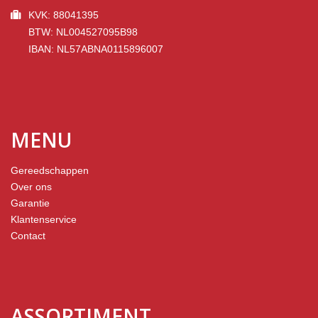
KVK: 88041395
BTW: NL004527095B98
IBAN: NL57ABNA0115896007
MENU
Gereedschappen
Over ons
Garantie
Klantenservice
Contact
ASSORTIMENT