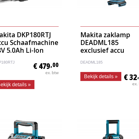
akita DKP180RTJ
Makita zaklamp
ccu Schaafmachine
DEADML185
V 5.0Ah Li-Ion
exclusief accu
P180RTJ
DEADML185
€ 479
,00
ex. btw
€ 32
Bekijk details »
ex.
ekijk details »