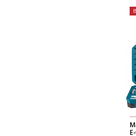
B
M
E-