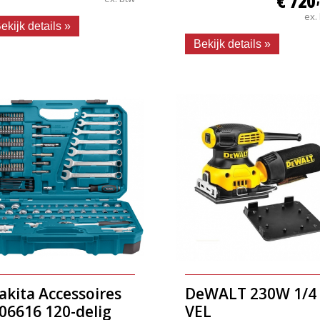
€ 720
ex.
ekijk details »
Bekijk details »
akita Accessoires
DeWALT 230W 1/4
06616 120-delig
VEL