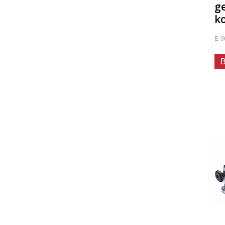
g
ko
E-0
B