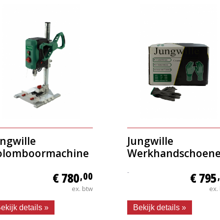
ngwille
Jungwille
olomboormachine
Werkhandschoen
-
€ 780
,00
€ 795
ex. btw
ex.
ekijk details »
Bekijk details »