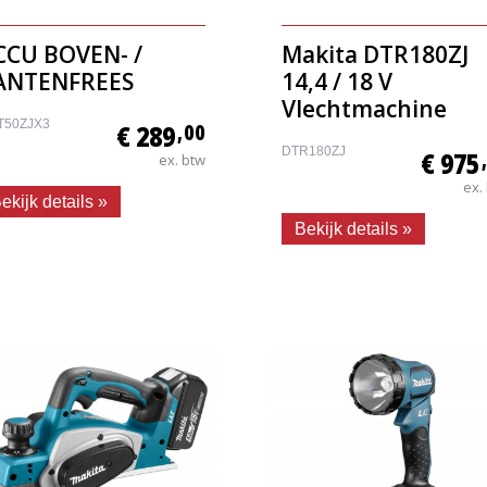
CCU BOVEN- /
Makita DTR180ZJ
ANTENFREES
14,4 / 18 V
Vlechtmachine
T50ZJX3
€ 289
,00
DTR180ZJ
€ 975
ex. btw
ex.
ekijk details »
Bekijk details »