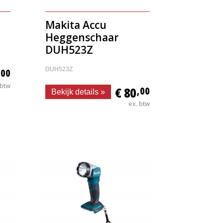
Makita Accu
Heggenschaar
DUH523Z
DUH523Z
,00
 btw
€ 80
,00
Bekijk details »
ex. btw