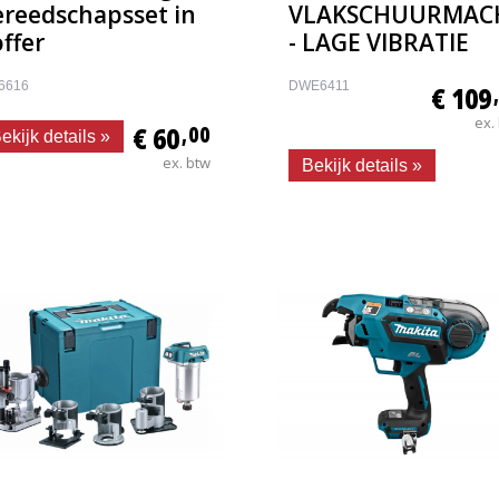
ereedschapsset in
VLAKSCHUURMAC
ffer
- LAGE VIBRATIE
6616
DWE6411
€ 109
ex.
€ 60
,00
ekijk details »
ex. btw
Bekijk details »