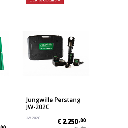
Jungwille Perstang
JW-202C
JW-202C
€ 2.250
,00
,00
ex. btw