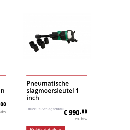
Pneumatische
en
slagmoersleutel 1
inch
,00
Druckluft-Schlagschrauber 1”
€ 990
,00
 btw
ex. btw
Bekijk details »