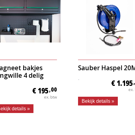
agneet bakjes
Sauber Haspel 20
ngwille 4 delig
-
€ 1.195
€ 195
,00
ex.
ex. btw
Bekijk details »
ekijk details »