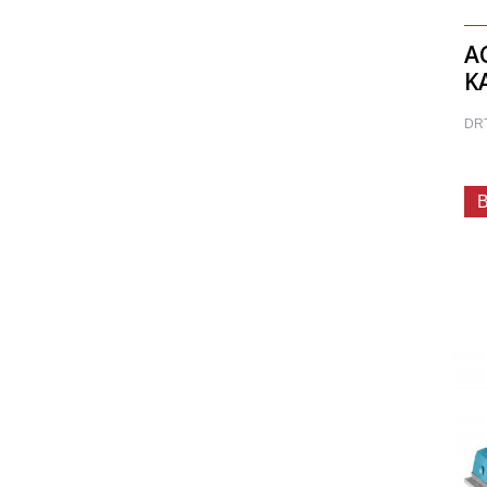
A
K
DR
B