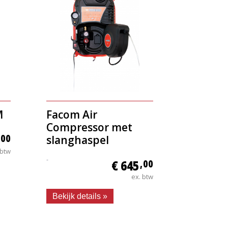
M
Facom Air
Compressor met
,00
slanghaspel
 btw
-
€ 645
,00
ex. btw
Bekijk details »