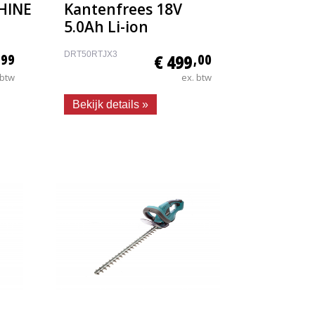
HINE
Kantenfrees 18V
5.0Ah Li-ion
DRT50RTJX3
,99
€ 499
,00
 btw
ex. btw
Bekijk details »