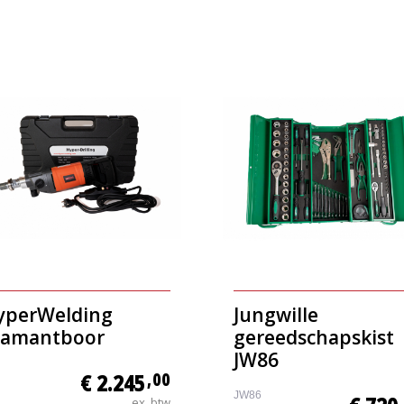
yperWelding
Jungwille
iamantboor
gereedschapskist
JW86
€ 2.245
,00
JW86
ex. btw