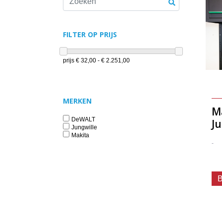
FILTER OP PRIJS
prijs
€ 32,00 - € 2.251,00
MERKEN
M
DeWALT
Ju
Jungwille
Makita
-
B