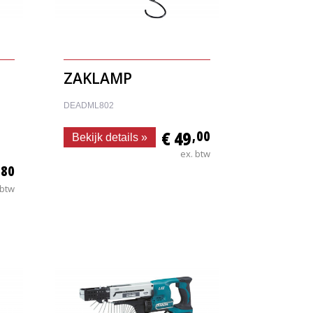
ZAKLAMP
DEADML802
€ 49
,00
Bekijk details »
ex. btw
,80
 btw