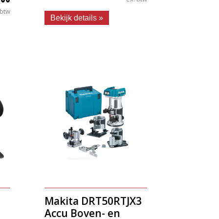
 btw
Bekijk details »
Makita DRT50RTJX3
Accu Boven- en