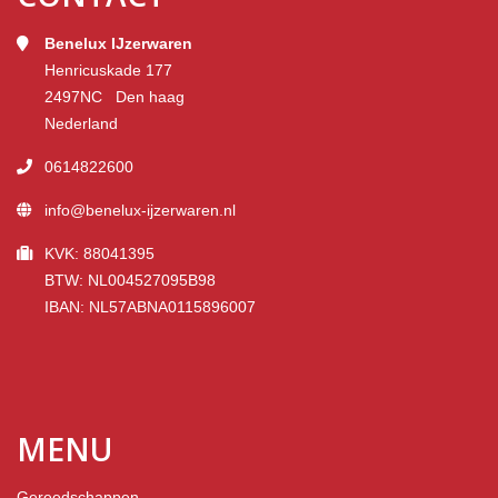
Benelux IJzerwaren
Henricuskade 177
2497NC Den haag
Nederland
0614822600
info@benelux-ijzerwaren.nl
KVK: 88041395
BTW: NL004527095B98
IBAN: NL57ABNA0115896007
MENU
Gereedschappen