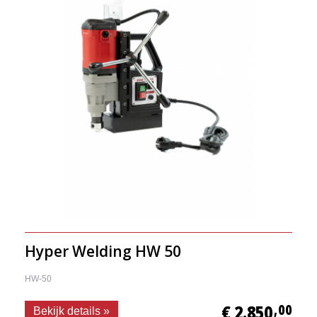
Hyper Welding HW 50
HW-50
€ 2.850
,00
Bekijk details »