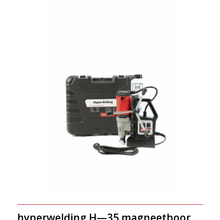
hyperwelding H—35 magneetboor