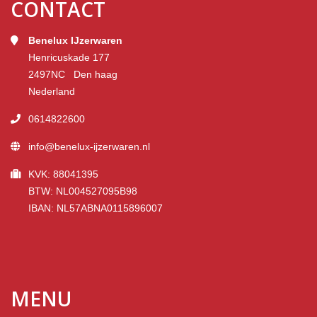
CONTACT
Benelux IJzerwaren
Henricuskade 177
2497NC Den haag
Nederland
0614822600
info@benelux-ijzerwaren.nl
KVK: 88041395
BTW: NL004527095B98
IBAN: NL57ABNA0115896007
MENU