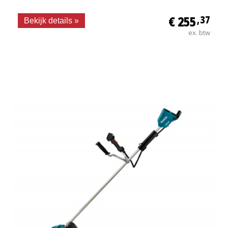
€ 255
,37
Bekijk details »
ex. btw