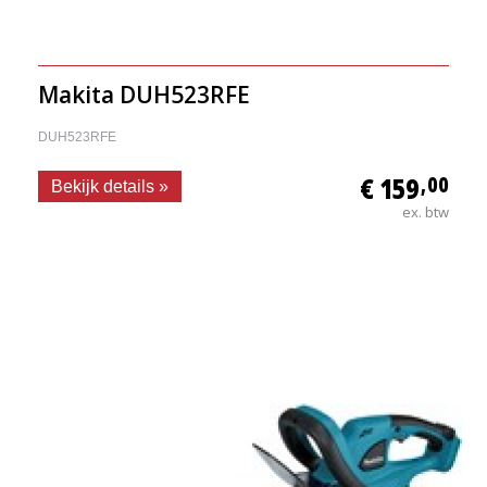
Makita DUH523RFE
DUH523RFE
€ 159
,00
Bekijk details »
ex. btw