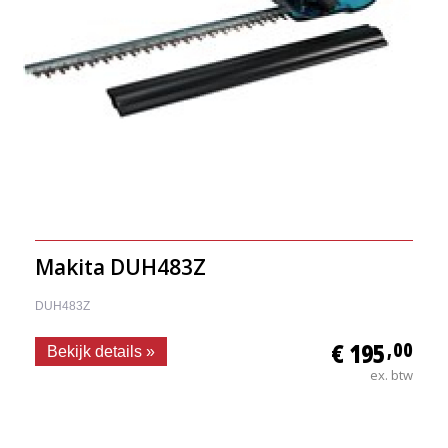
Makita DUH483Z
DUH483Z
€ 195
,00
Bekijk details »
ex. btw