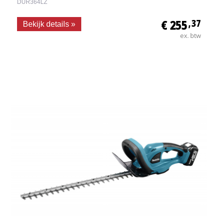
DUR364LZ
€ 255
,37
Bekijk details »
ex. btw