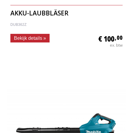
AKKU-LAUBBLÄSER
DUB362Z
€ 100
,00
Bekijk details »
ex. btw