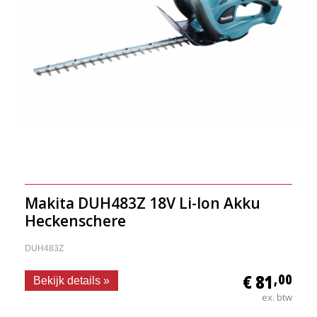
Makita DUH483Z 18V Li-Ion Akku
Heckenschere
DUH483Z
€ 81
,00
Bekijk details »
ex. btw