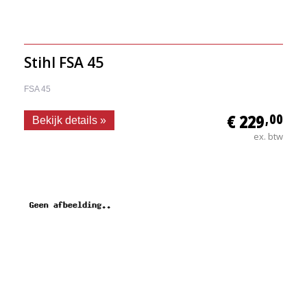
Stihl FSA 45
FSA 45
€ 229
,00
Bekijk details »
ex. btw