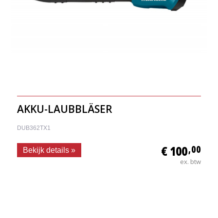
AKKU-LAUBBLÄSER
DUB362TX1
€ 100
,00
Bekijk details »
ex. btw