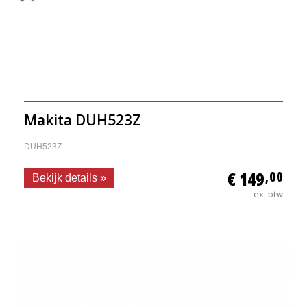
Makita DUH523Z
DUH523Z
€ 149
,00
Bekijk details »
ex. btw